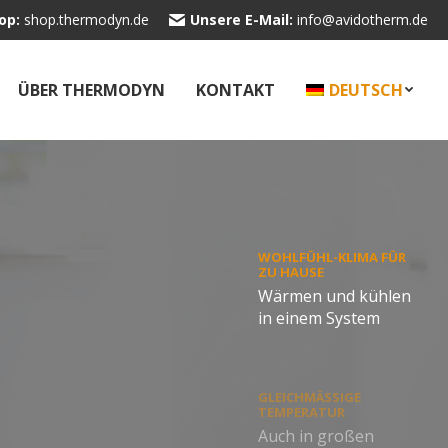
op:
shop.thermodyn.de
Unsere E-Mail:
info@avidotherm.de
ÜBER THERMODYN
KONTAKT
DEUTSCH
WOHLFÜHL-KLIMA FÜR
ZU HAUSE
Wärmen und kühlen
in einem System
GLEICHMÄSSIGE T
EMPERATUR
Auch in großen