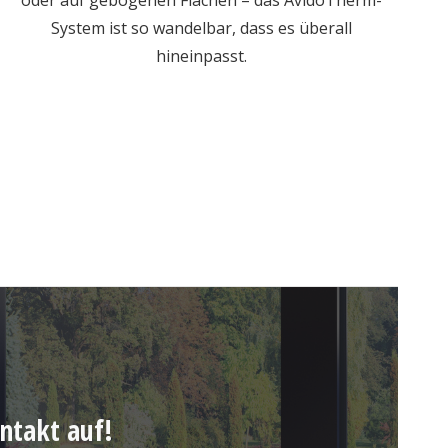
oder auf gebogenen Flächen – das AvidoTherm-
System ist so wandelbar, dass es überall
hineinpasst.
ntakt auf!