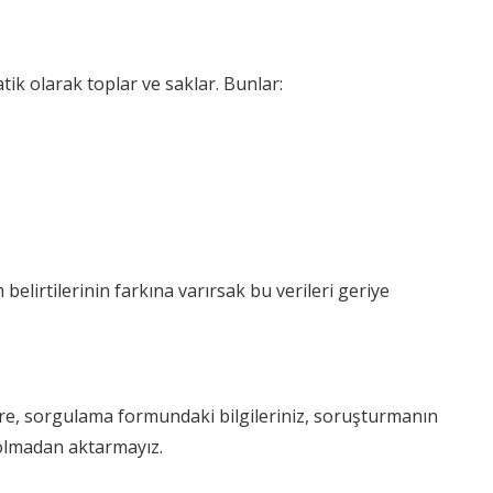
tik olarak toplar ve saklar. Bunlar:
m belirtilerinin farkına varırsak bu verileri geriye
üzere, sorgulama formundaki bilgileriniz, soruşturmanın
z olmadan aktarmayız.