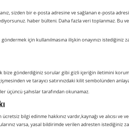
sanız, sizden bir e-posta adresine ve sağlanan e-posta adre
ediyorsunuz. haber bülteni. Daha fazla veri toplanmaz. Bu ver
 göndermek için kullanılmasına ilişkin onayınızı istediğiniz 
bize gönderdiğiniz sorular gibi gizli içeriğin iletimini korumak
ğişmesinden ve tarayıcı satırınızdaki kilit sembolünden anlayab
veriler üçüncü şahıslar tarafından okunamaz.
kı
 ücretsiz bilgi edinme hakkınız vardır,kaynağı ve alıcısı ve v
arınız varsa, yasal bildirimde verilen adresten istediğiniz za